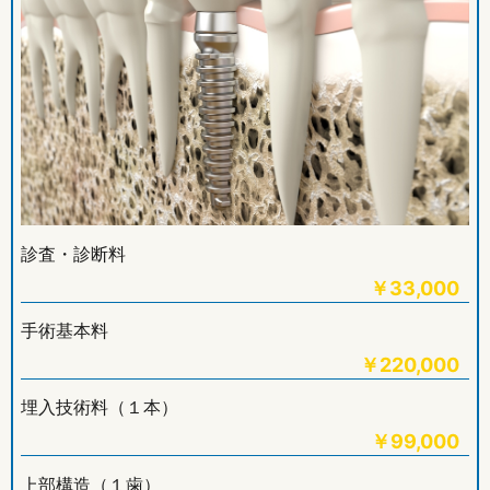
診査・診断料
￥
33,000
手術基本料
￥
220,000
埋入技術料（１本）
￥
99,000
上部構造（１歯）