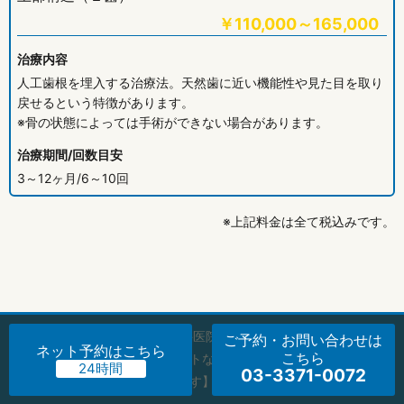
￥
110,000～165,000
治療内容
人工歯根を埋入する治療法。天然歯に近い機能性や見た目を取り
戻せるという特徴があります。
※骨の状態によっては手術ができない場合があります。
治療期間/回数目安
3～12ヶ月/6～10回
※上記料金は全て税込みです。
Copyright © 前島歯科医院 All Rights Reserved.
ご予約・お問い合わせ
は
ネット予約
はこちら
こちら
【掲載の記事・写真・イラストなどの無断複写・転載を禁じま
03-3371-0072
す】